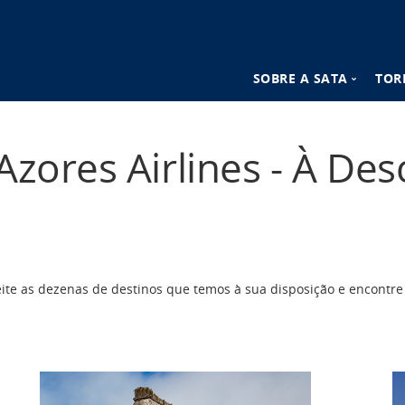
SOBRE A SATA
TOR
n
Destinos SATA
Azores Airlines - À De
Vantagens SATA
eite as dezenas de destinos que temos à sua disposição e encontre