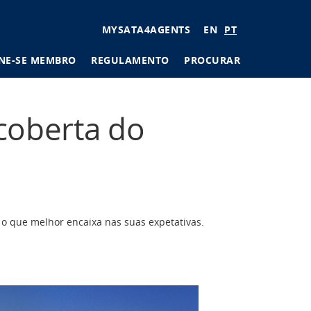
User
MYSATA4AGENTS
EN
PT
account
NE-SE MEMBRO
REGULAMENTO
PROCURAR
menu
scoberta do
 o que melhor encaixa nas suas expetativas.