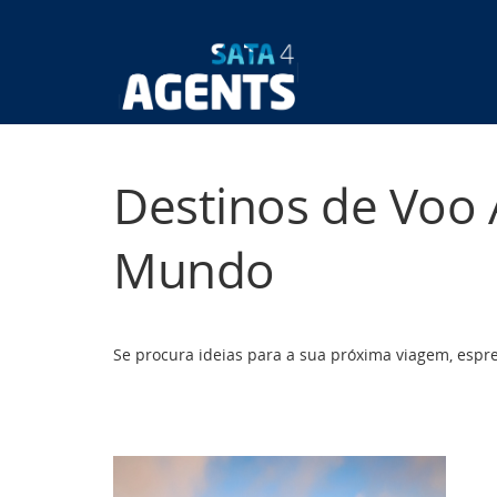
Passar
para
o
Main
conteúdo
principal
navigatio
Destinos de Voo 
Mundo
Se procura ideias para a sua próxima viagem, espr