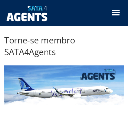
Passar
para
o
conteúdo
principal
Torne-se membro
SATA4Agents